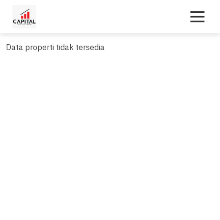
Skip
to
content
Data properti tidak tersedia