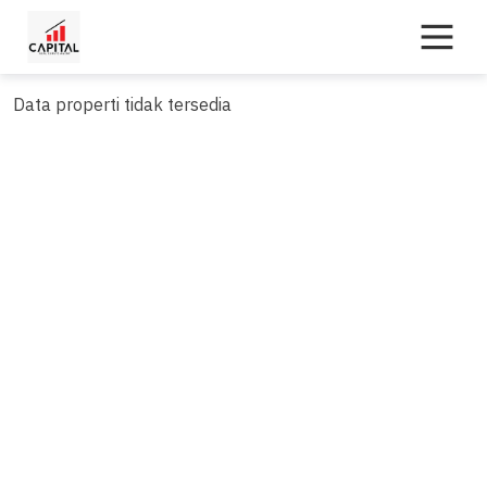
Skip
to
content
Data properti tidak tersedia