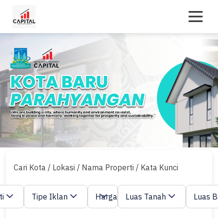
Skip
to
content
Cari Kota / Lokasi / Nama Properti / Kata Kunci
ti
Tipe Iklan
Harga
Luas Tanah
Luas 