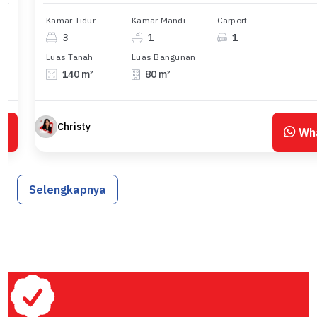
Kamar Tidur
Kamar Mandi
Carport
3
1
1
Luas Tanah
Luas Bangunan
140 m²
80 m²
Christy
p
Wh
Selengkapnya