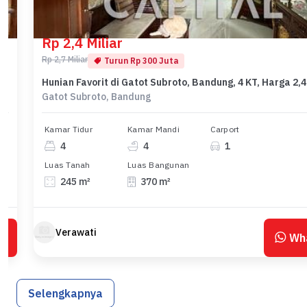
Rp 2,4 Miliar
Rp 2,7 Miliar
Turun Rp 300 Juta
Hunian Favorit di Gatot Subroto, Bandung, 4 KT, Harga 2,4
Gatot Subroto, Bandung
Kamar Tidur
Kamar Mandi
Carport
4
4
1
Luas Tanah
Luas Bangunan
245 m²
370 m²
Verawati
p
Wh
Selengkapnya