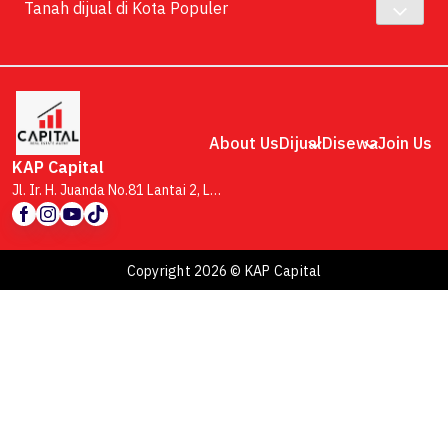
Tanah dijual di Kota Populer
About Us
Dijual
Disewa
Join Us
KAP Capital
Jl. Ir. H. Juanda No.81 Lantai 2, Lb. Siliwangi, Kecamatan Coblong, Kota Bandung, Jawa Barat 40132
Copyright 2026 © KAP Capital