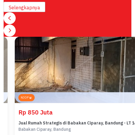
Selengkapnya
NJOP
Rp 850 Juta
nvestor Ruko Komersil Tengah Kota Hitung Tanah di Asia Afrika Bandung Kota
Jual Rumah Strategis di Babakan Ciparay, Bandung - LT 
Babakan Ciparay, Bandung