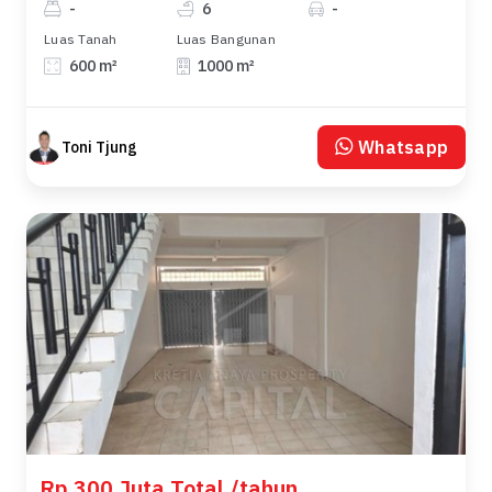
-
6
-
Luas Tanah
Luas Bangunan
600 m²
1000 m²
Whatsapp
Toni Tjung
Rp 300 Juta Total /tahun