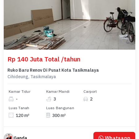
Rp 140 Juta Total /tahun
Ruko Baru Renov Di Pusat Kota Tasikmalaya
Cihideung, Tasikmalaya
Kamar Tidur
Kamar Mandi
Carport
-
3
2
Luas Tanah
Luas Bangunan
120 m²
300 m²
Whatsapp
Ganda