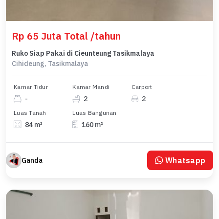
Rp 65 Juta Total /tahun
Ruko Siap Pakai di Cieunteung Tasikmalaya
Cihideung, Tasikmalaya
Kamar Tidur
Kamar Mandi
Carport
-
2
2
Luas Tanah
Luas Bangunan
84 m²
160 m²
Whatsapp
Ganda