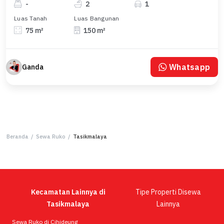
-
2
1
Luas Tanah
Luas Bangunan
75 m²
150 m²
Whatsapp
Ganda
Beranda
/
Sewa Ruko
/
Tasikmalaya
Kecamatan Lainnya di
Tipe Properti Disewa
Tasikmalaya
Lainnya
Sewa Ruko di Cihideung