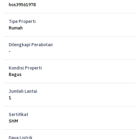
Terdiri dari 3 VIlla
hos39561978
7 Kamar Tidur
Tipe Properti
5 Kamar mandi
Rumah
Listrik 5500 watt
Air PAM
Dilengkapi Perabotan
Fully Furnished
-
Swimming Pool
SHM (Freehold)
Kondisi Properti
Akses jalan lebar 2 Mobil
Bagus
Harga 14 M
Jumlah Lantai
1
More info
Esther – CAPITAL
Sertifikat
********
SHM
********
Daya Listrik