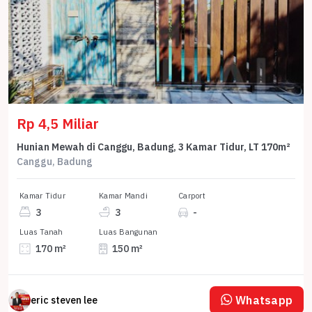
Rp 4,5 Miliar
Hunian Mewah di Canggu, Badung, 3 Kamar Tidur, LT 170m²
Canggu, Badung
Kamar Tidur
Kamar Mandi
Carport
3
3
-
Luas Tanah
Luas Bangunan
170 m²
150 m²
Whatsapp
eric steven lee