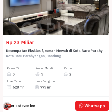
Rp 23 Miliar
Kesempatan Eksklusif, rumah Mewah di Kota Baru Parahyangan, Bandung, LB 775m²
Kota Baru Parahyangan, Bandung
Kamar Tidur
Kamar Mandi
Carport
5
5
2
Luas Tanah
Luas Bangunan
628 m²
775 m²
Whatsapp
eric steven lee