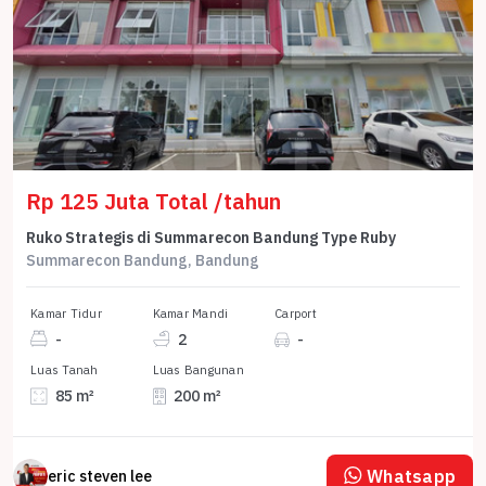
Rp 125 Juta Total /tahun
Ruko Strategis di Summarecon Bandung Type Ruby
Summarecon Bandung, Bandung
Kamar Tidur
Kamar Mandi
Carport
-
2
-
Luas Tanah
Luas Bangunan
85 m²
200 m²
Whatsapp
eric steven lee