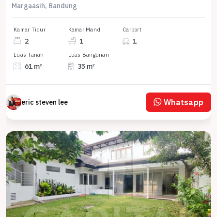
Margaasih, Bandung
Kamar Tidur
Kamar Mandi
Carport
2
1
1
Luas Tanah
Luas Bangunan
61 m²
35 m²
Whatsapp
eric steven lee