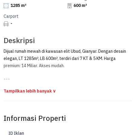
1285 m²
600 m²
Carport
-
Deskripsi
Dijual rumah mewah di kawasan elit Ubud, Gianyar. Dengan desain
elegan, LT 1285m², LB 600m², terdiri dari 7 KT & 5 KM. Harga
premium: 14 Miliar. Akses mudah.
***
Best Price Villa Cantik di Ubud Bali
BEST PRICE
FOR SALE VILLA CANTIK DI UBUD BALI
Informasi Properti
Luas Tanah 1285 meter
Luas Bangunan 600 meter
ID Iklan