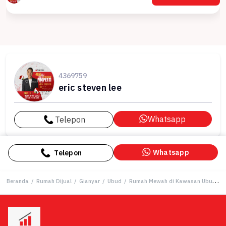
4369759
eric steven lee
Whatsapp
Telepon
Whatsapp
Telepon
Beranda
/
Rumah Dijual
/
Gianyar
/
Ubud
/
Rumah Mewah di Kawasan Ubud, Gianyar, LB 600m², Harga 14 Miliar