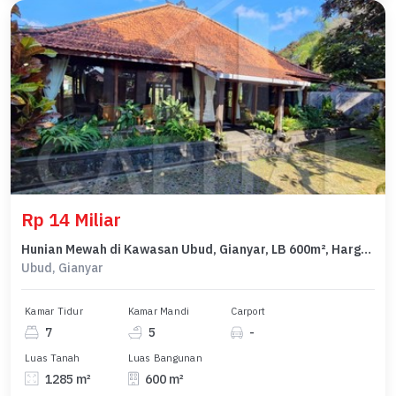
Rp 14 Miliar
Hunian Mewah di Kawasan Ubud, Gianyar, LB 600m², Harga 14 Miliar
Ubud, Gianyar
Kamar Tidur
Kamar Mandi
Carport
7
5
-
Luas Tanah
Luas Bangunan
1285 m²
600 m²