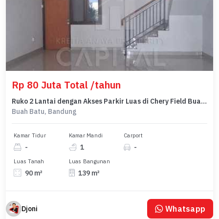
Rp 80 Juta Total /tahun
Ruko 2 Lantai dengan Akses Parkir Luas di Chery Field Buah Batu Bandung
Buah Batu, Bandung
Kamar Tidur
Kamar Mandi
Carport
-
1
-
Luas Tanah
Luas Bangunan
90 m²
139 m²
Whatsapp
Djoni