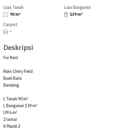
Luas Tanah
Luas Bangunan
90 m²
139 m²
Carport
-
Deskripsi
For Rent
Ruko Chery Field
Buah Batu
Bandung
L Tanah 90 m²
L Bangunan 139 m²
LM 6 m²
2 lantai
K Mandi 2