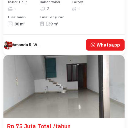
Kamar Tidur
Kamar Mandi
Carport
-
2
-
Luas Tanah
Luas Bangunan
90 m²
139 m²
Whatsapp
Amanda R. Wulan
Rp 75 Juta Total /tahun