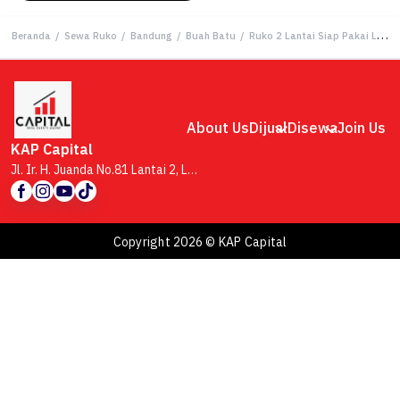
Beranda
/
Sewa Ruko
/
Bandung
/
Buah Batu
/
Ruko 2 Lantai Siap Pakai Lokasi Strategis dan Ramai di Cherry Field Buah Batu Bandung
About Us
Dijual
Disewa
Join Us
KAP Capital
Jl. Ir. H. Juanda No.81 Lantai 2, Lb. Siliwangi, Kecamatan Coblong, Kota Bandung, Jawa Barat 40132
Copyright 2026 © KAP Capital