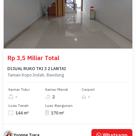
Rp 3,5 Miliar Total
DIJUAL RUKO TKI 3 2 LANTAI
Taman Kopo Indah, Bandung
Kamar Tidur
Kamar Mandi
Carport
-
2
-
Luas Tanah
Luas Bangunan
144 m²
170 m²
Whatsapp
Yvonne Tiara Dewi