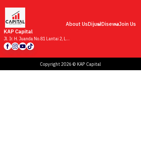
About Us
Dijual
Disewa
Join Us
KAP Capital
Jl. Ir. H. Juanda No.81 Lantai 2, Lb. Siliwangi, Kecamatan Coblong, Kota Bandung, Jawa Barat 40132
Copyright 2026 © KAP Capital