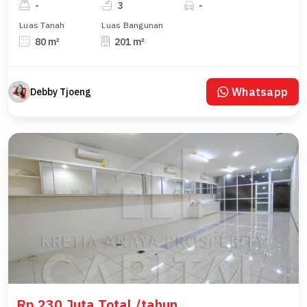
-
3
-
Luas Tanah
Luas Bangunan
80 m²
201 m²
Whatsapp
Debby Tjoeng
Rp 230 Juta Total /tahun