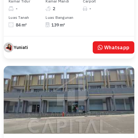
Kamar Tidur
Kamar Mandi
Carport
-
2
-
Luas Tanah
Luas Bangunan
84 m²
139 m²
Whatsapp
Yuniati