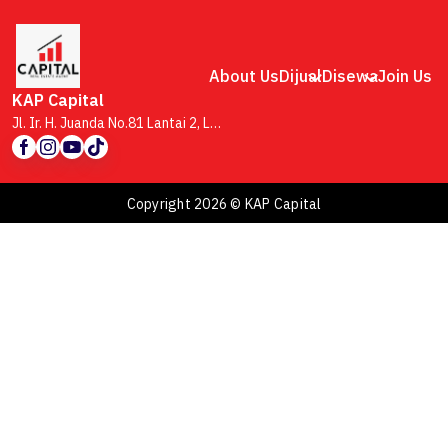
About Us
Dijual
Disewa
Join Us
KAP Capital
Jl. Ir. H. Juanda No.81 Lantai 2, Lb. Siliwangi, Kecamatan Coblong, Kota Bandung, Jawa Barat 40132
Copyright 2026 © KAP Capital