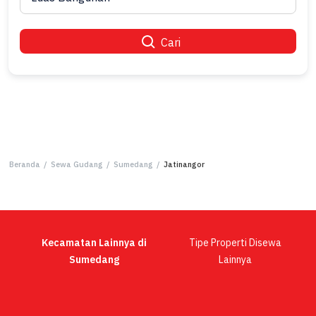
Cari
Beranda
/
Sewa Gudang
/
Sumedang
/
Jatinangor
Kecamatan Lainnya di
Tipe Properti Disewa
Sumedang
Lainnya